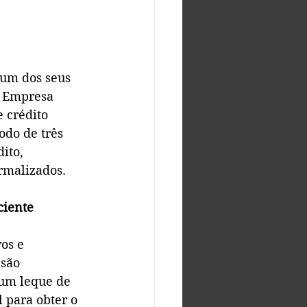
um dos seus 
a Empresa 
 crédito 
odo de três 
ito, 
rmalizados.
ciente
os e 
são 
 um leque de 
 para obter o 