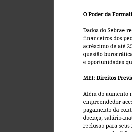
O Poder da Formal
Dados do Sebrae re
financeiros dos p
acréscimo de até 2
questão burocrática
e oportunidades qu
MEI: Direitos Prev
Além do aumento n
empreendedor acess
pagamento da contr
doença, salário-ma
reclusão para seus