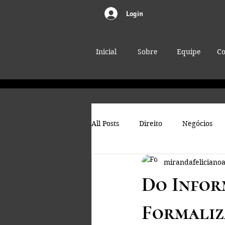
Login
Inicial
Sobre
Equipe
Co
All Posts
Direito
Negócios
mirandafeliciano
Do Infor
Formaliz