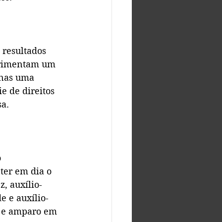
 resultados 
erimentam um 
enas uma 
e de direitos 
a.
 
ter em dia o 
, auxílio-
e e auxílio-
a e amparo em 