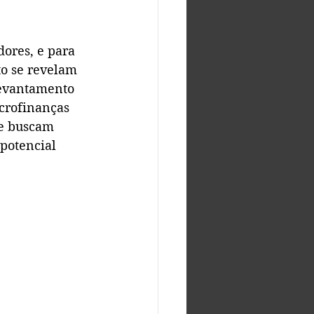
ores, e para 
to se revelam 
evantamento 
crofinanças 
e buscam 
potencial 