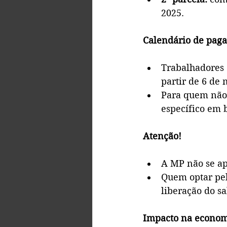
2025.
Calendário de pag
Trabalhadores 
partir de 6 de 
Para quem não 
específico em 
Atenção!
A MP não se ap
Quem optar pel
liberação do s
Impacto na econo