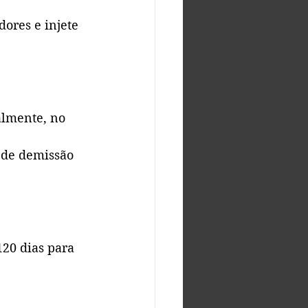
ores e injete 
almente, no 
 de demissão 
20 dias para 