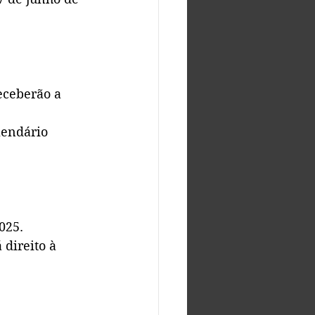
eceberão a 
lendário 
025.
direito à 