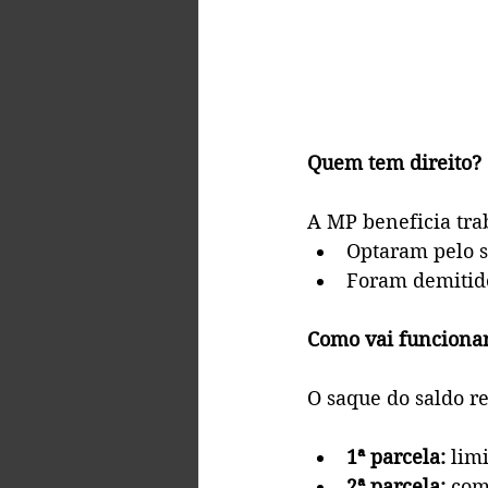
Quem tem direito?
A MP beneficia tra
Optaram pelo s
Foram demitido
Como vai funciona
O saque do saldo re
1ª parcela:
 lim
2ª parcela:
 com