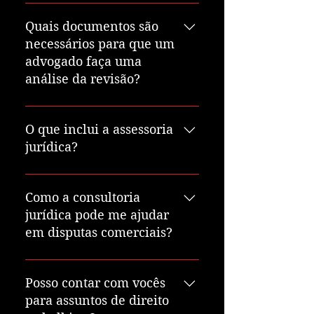
Não, é preciso entrar com uma
ação judicial. Antes, é
Quais documentos são
importante verificar com um
necessários para que um
advogado se é vantajoso ou não
advogado faça uma
fazer a revisão.
análise da revisão?
Documentos pessoais e
documentos do INSS que façam
O que inclui a assessoria
referência ao benefício que será
jurídica?
analisado.
A assessoria jurídica envolve o
acompanhamento constante das
Como a consultoria
atividades do cliente, com o
jurídica pode me ajudar
objetivo de antecipar e evitar
em disputas comerciais?
litígios, garantir conformidade
com leis e regulamentos, e
Nossa consultoria jurídica
orientar decisões estratégicas.
oferece suporte na resolução de
Posso contar com vocês
disputas comerciais, buscando
para assuntos de direito
sempre a solução mais eficiente