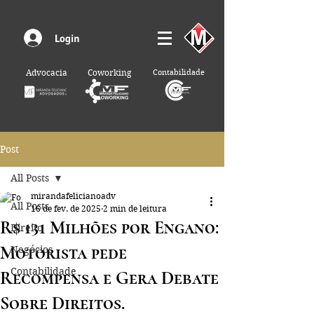
Login
Advocacia
Coworking
Contabilidade
Post
All Posts
mirandafelicianoadv
All Posts
16 de fev. de 2025
2 min de leitura
R$ 131 Milhões por Engano:
Direito
Motorista pede
Negócios
Contabilidade
Recompensa e Gera Debate
Sobre Direitos.