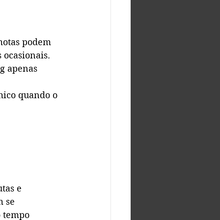
motas podem 
 ocasionais. 
ng apenas 
mico quando o 
tas e 
 se 
o tempo 