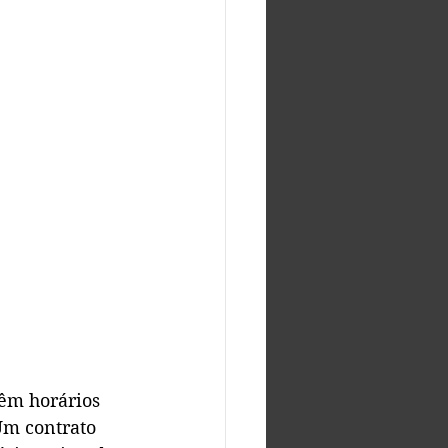
têm horários 
Um contrato 