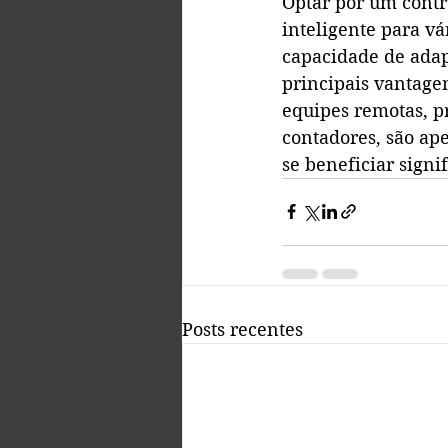
Optar por um contr
inteligente para vár
capacidade de adap
principais vantage
equipes remotas, p
contadores, são ap
se beneficiar signi
Posts recentes