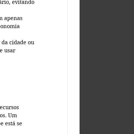
rio, evitando 
m apenas 
conomia 
 da cidade ou 
e usar 
recursos 
tos. Um 
e está se 