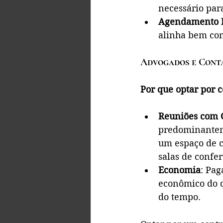
necessário para
Agendamento F
alinha bem com
Advogados e Cont
Por que optar por c
Reuniões com C
predominanteme
um espaço de c
salas de confe
Economia
: Pag
econômico do q
do tempo.