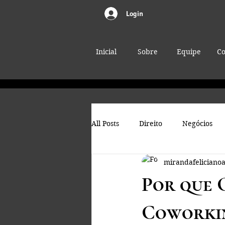
Login
Inicial
Sobre
Equipe
Co
All Posts
Direito
Negócios
mirandafeliciano
Por que 
Coworkin