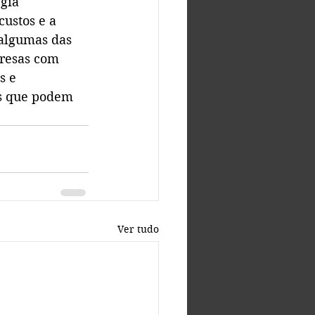
gia 
custos e a 
 algumas das 
presas com 
s e 
os que podem 
Ver tudo