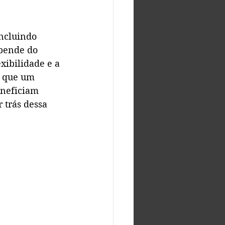
ncluindo 
pende do 
xibilidade e a 
o que um 
eneficiam 
 trás dessa 