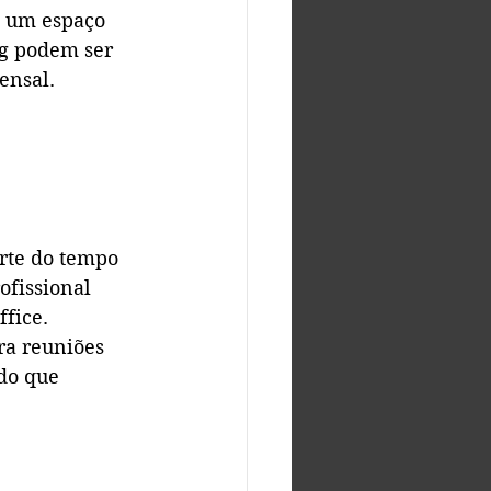
e um espaço 
ng podem ser 
ensal.
rte do tempo 
fissional 
ffice.
ra reuniões 
do que 