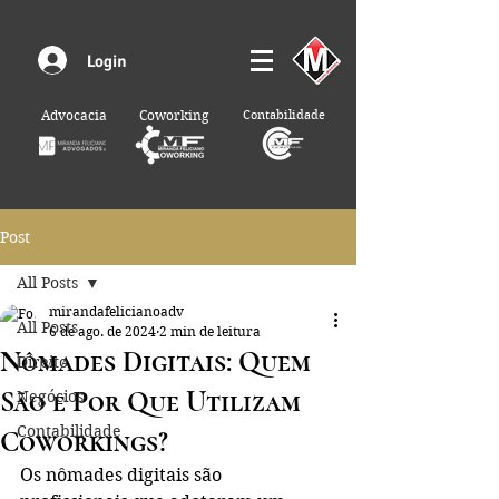
Login
Advocacia
Coworking
Contabilidade
Post
All Posts
mirandafelicianoadv
All Posts
6 de ago. de 2024
2 min de leitura
Nômades Digitais: Quem
Direito
São e Por Que Utilizam
Negócios
Contabilidade
Coworkings?
Os nômades digitais são 