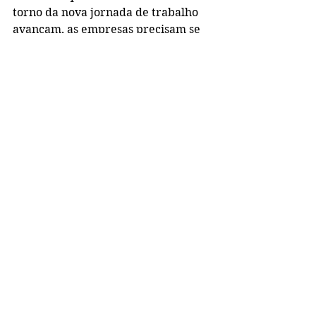
torno da nova jornada de trabalho 
avançam, as empresas precisam se 
preparar. Estar atualizado sobre as 
convenções coletivas e manter uma 
comunicação transparente com os 
sindicatos serão passos cruciais para 
garantir a conformidade com a nova 
legislação.
Embora a portaria ainda esteja em 
fase de regulamentação, as 
empresas podem começar a 
planejar suas operações com 
antecedência, buscando estratégias 
que minimizem o impacto 
financeiro das mudanças. Consultar 
especialistas em direito trabalhista 
e recursos humanos será 