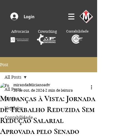
Login
Advocacia
Coworking
Contabilidade
Post
All Posts
mirandafelicianoadv
All Posts
28 de out. de 2024
2 min de leitura
Mudanças à Vista: Jornada
Direito
de Trabalho Reduzida Sem
Negócios
Contabilidade
Redução Salarial
Aprovada pelo Senado