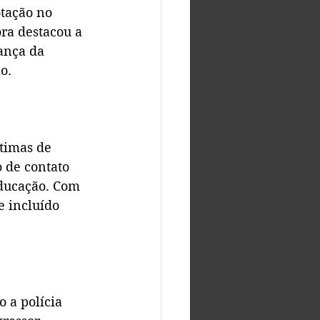
otação no 
ra destacou a 
ança da 
o.
timas de 
 de contato 
ducação. Com 
 incluído 
 a polícia 