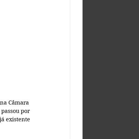
o na Câmara 
 passou por 
á existente 