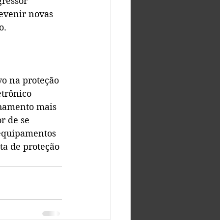
ressor 
evenir novas 
o.
vo na proteção 
trônico 
hamento mais 
r de se 
 equipamentos 
ta de proteção 