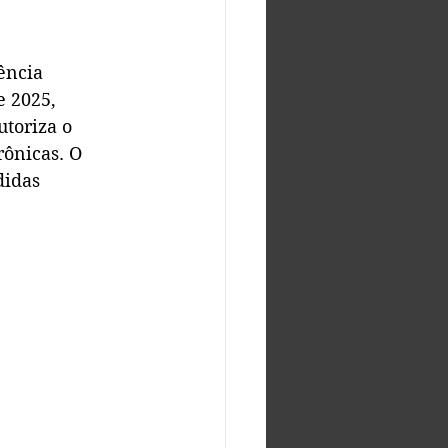
ência 
e 2025, 
utoriza o 
ônicas. O 
didas 