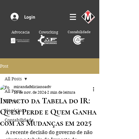
Login
Advocacia
Coworking
Contabilidade
Post
All Posts
mirandafelicianoadv
All Posts
18 de nov. de 2024
2 min de leitura
Impacto da Tabela do IR:
Direito
Quem Perde e Quem Ganha
Negócios
Contabilidade
com as Mudanças em 2025
A recente decisão do governo de não 