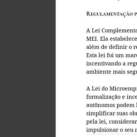
Regulamentação p
A Lei Complementar
MEI. Ela estabelece
além de definir o r
Esta lei foi um mar
incentivando a reg
ambiente mais segu
A Lei do Microemp
formalização e inc
autônomos podem le
simplificar suas ob
pela lei, consider
impulsionar o seu n