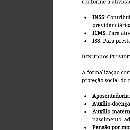
conforme a ativida
INSS
: Contribu
previdenciário
ICMS
: Para ati
ISS
: Para prest
Benefícios Previde
A formalização com
proteção social do 
Aposentadoria
Auxílio-doença
Auxílio-mater
nascimento, ad
Pensão por mo