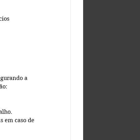
cios 
egurando a 
ão:
alho.
s em caso de 