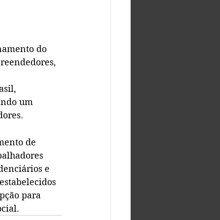
namento do 
preendedores, 
sil, 
ando um 
dores.
mento de 
balhadores 
denciários e 
 estabelecidos 
pção para 
cial.